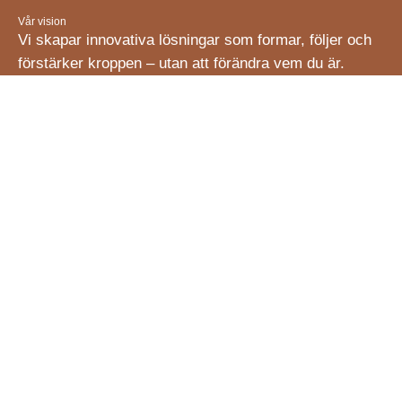
Vår vision
Vi skapar innovativa lösningar som formar, följer och
förstärker kroppen – utan att förändra vem du är.
Vi tror att skönhet inte sitter i måttbandet, utan i
känslan av att vara bekväm i sin egen hud.
Sverige (SEK kr)
© 2026,
Jaine Shape- and Skinwear
.
559526-1503