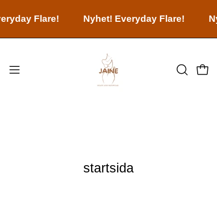
veryday Flare!
Nyhet! Everyday Flare!
N
startsida