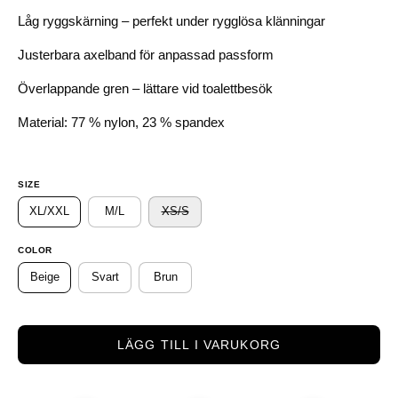
Låg ryggskärning – perfekt under rygglösa klänningar
Justerbara axelband för anpassad passform
Överlappande gren – lättare vid toalettbesök
Material: 77 % nylon, 23 % spandex
SIZE
XL/XXL
M/L
XS/S
COLOR
Beige
Svart
Brun
LÄGG TILL I VARUKORG